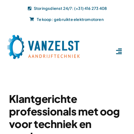
Ga
Storingsdienst 24/7: (+31) 416 273 408
naar
Te koop: gebruikte elektromotoren
inhoud
Toggl
Navig
Home
Dit doen wij
Dit leveren wij
Klantgerichte
Vacatures
professionals met oog
Actueel
voor techniek en
Projecten