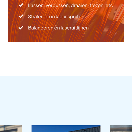
Lassen, verbussen, draaien, frezen, etc
Stralen en in kleur spuiten
Balanceren en laseruitlijnen