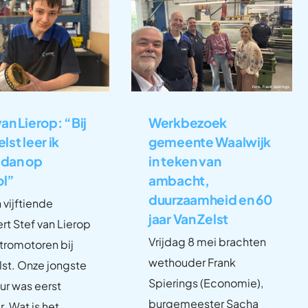
van Lierop: “Bij
Werkbezoek
lst leer ik
gemeente Waalwijk
 dan op
in teken van
ol”
ambacht,
duurzaamheid en 60
 vijftiende
jaar Van Zelst
ert Stef van Lierop
Vrijdag 8 mei brachten
ktromotoren bij
wethouder Frank
lst. Onze jongste
Spierings (Economie),
r was eerst
burgemeester Sacha
r. Wat is het