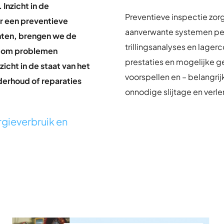
Inzicht in de
Preventieve inspectie zor
r een preventieve
aanverwante systemen peri
enten, brengen we de
trillingsanalyses en lage
lpt om problemen
prestaties en mogelijke g
zicht in de staat van het
voorspellen en – belangrij
erhoud of reparaties
onnodige slijtage en verl
rgieverbruik en