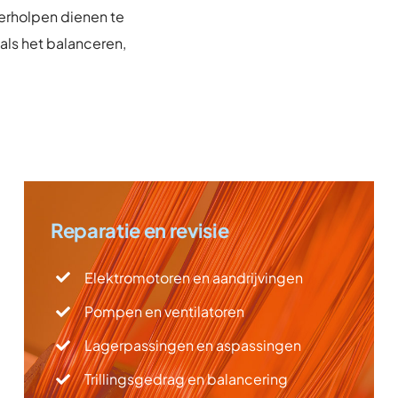
verholpen dienen te
ls het balanceren,
Reparatie en revisie
Elektromotoren en aandrijvingen
Pompen en ventilatoren
Lagerpassingen en aspassingen
Trillingsgedrag en balancering