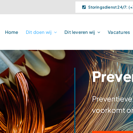
Storingsdienst 24/7: (+
Home
Dit doen wij
Dit leveren wij
Vacatures
Preve
Preventieve
voorkomt on