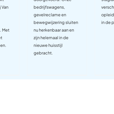
j Van
bedrijfswagens,
versch
gevelreclame en
opleid
bewegwijzering sluiten
in de p
. Met
nu herkenbaar aan en
et
zijn helemaal in de
sen.
nieuwe huisstijl
gebracht.