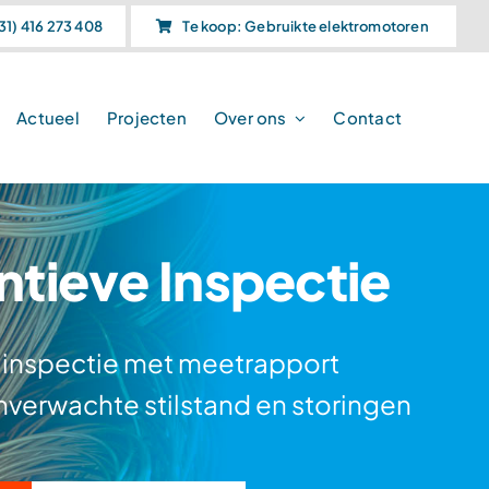
31) 416 273 408
Te koop: Gebruikte elektromotoren
Actueel
Projecten
Over ons
Contact
ntieve Inspectie
 inspectie met meetrapport
verwachte stilstand en storingen