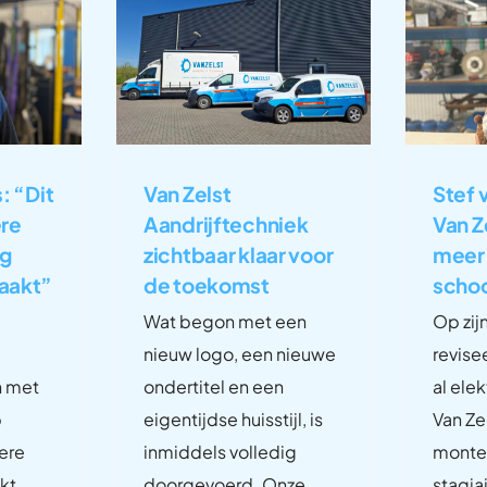
: “Dit
Van Zelst
Stef 
ere
Aandrijftechniek
Van Ze
og
zichtbaar klaar voor
meer
aakt”
de toekomst
scho
Wat begon met een
Op zijn
nieuw logo, een nieuwe
revise
n met
ondertitel en een
al ele
p
eigentijdse huisstijl, is
Van Ze
ere
inmiddels volledig
monteu
kt
doorgevoerd. Onze
stagiai