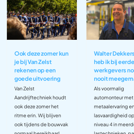
Ook deze zomer kun
Walter Dekkers
je bij Van Zelst
heb ik bij eerd
rekenen op een
werkgevers n
goede uitvoering
nooit meegem
Van Zelst
Als voormalig
Aandrijftechniek houdt
automonteur met
ook deze zomer het
metaalervaring e
ritme erin. Wij blijven
lasvaardigheid o
ook tijdens de bouwvak
niveau 4 in meerd
normaal bereikbaar!
lastechnieken, pa