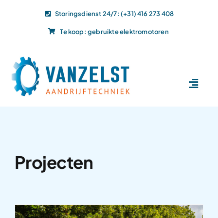
Ga
Storingsdienst 24/7: (+31) 416 273 408
naar
Te koop: gebruikte elektromotoren
inhoud
Toggl
Navig
Home
Dit doen wij
Dit leveren wij
Projecten
Vacatures
Actueel
Projecten