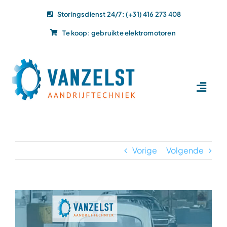
Ga
Storingsdienst 24/7: (+31) 416 273 408
naar
Te koop: gebruikte elektromotoren
inhoud
Toggl
Navig
Home
Dit doen wij
Vorige
Volgende
Dit leveren wij
Vacatures
Actueel
Bekijk
grotere
Projecten