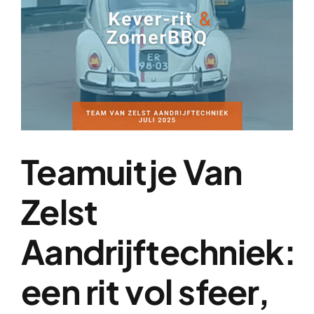
afbeelding
Over ons
Contact
Teamuitje Van
Zelst
Aandrijftechniek:
een rit vol sfeer,