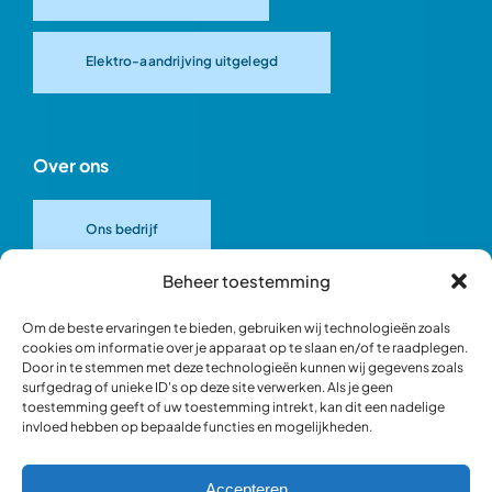
Elektro-aandrijving uitgelegd
Over ons
Ons bedrijf
Beheer toestemming
Onze merken
Om de beste ervaringen te bieden, gebruiken wij technologieën zoals
cookies om informatie over je apparaat op te slaan en/of te raadplegen.
Door in te stemmen met deze technologieën kunnen wij gegevens zoals
Ons team
surfgedrag of unieke ID's op deze site verwerken. Als je geen
toestemming geeft of uw toestemming intrekt, kan dit een nadelige
invloed hebben op bepaalde functies en mogelijkheden.
Verantwoord ondernemen
Accepteren