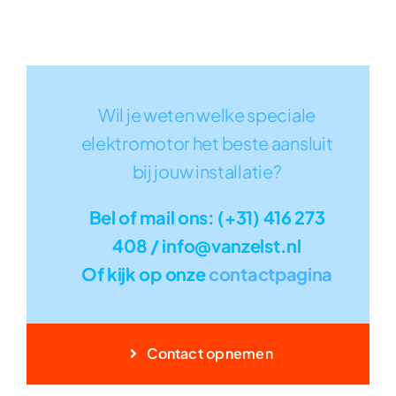
Wil je weten welke speciale
elektromotor het beste aansluit
bij jouw installatie?
Bel of mail ons: (+31) 416 273
408 / info@vanzelst.nl
Of kijk op onze
contactpagina
Contact opnemen