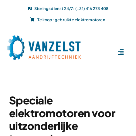
Ga
Storingsdienst 24/7: (+31) 416 273 408
naar
Te koop: gebruikte elektromotoren
inhoud
Toggl
Navig
Home
Dit doen wij
Dit leveren wij
Speciale
Vacatures
elektromotoren voor
Actueel
uitzonderlijke
Projecten