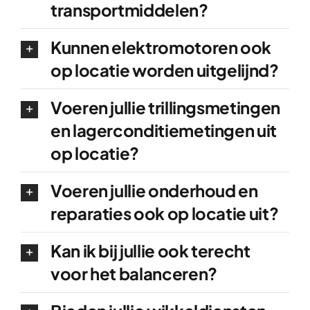
transportmiddelen?
Over ons
Contact
Kunnen elektromotoren ook
op locatie worden uitgelijnd?
Voeren jullie trillingsmetingen
en lagerconditiemetingen uit
op locatie?
Voeren jullie onderhoud en
reparaties ook op locatie uit?
Kan ik bij jullie ook terecht
voor het balanceren?