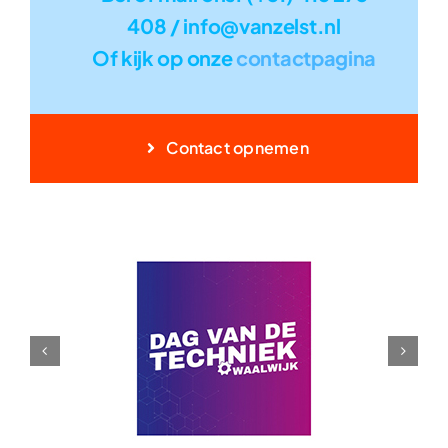
408 / info@vanzelst.nl
Of kijk op onze
contactpagina
Contact opnemen