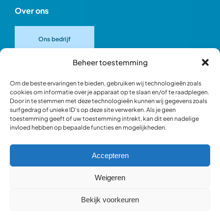
Over ons
Ons bedrijf
Beheer toestemming
Onze merken
Om de beste ervaringen te bieden, gebruiken wij technologieën zoals
cookies om informatie over je apparaat op te slaan en/of te raadplegen.
Door in te stemmen met deze technologieën kunnen wij gegevens zoals
Ons team
surfgedrag of unieke ID's op deze site verwerken. Als je geen
toestemming geeft of uw toestemming intrekt, kan dit een nadelige
invloed hebben op bepaalde functies en mogelijkheden.
Verantwoord ondernemen
Accepteren
Blik in de werkplaats
Weigeren
Bekijk voorkeuren
Webshop occasions