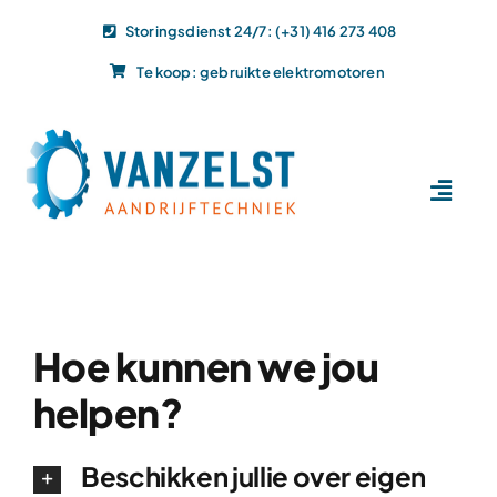
Ga
Storingsdienst 24/7: (+31) 416 273 408
naar
Te koop: gebruikte elektromotoren
inhoud
Toggl
Navig
Home
Dit doen wij
Dit leveren wij
Hoe kunnen we jou
Vacatures
helpen?
Actueel
Projecten
Beschikken jullie over eigen