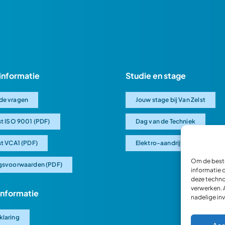
informatie
Studie en stage
de vragen
Jouw stage bij Van Zelst
st ISO 9001 (PDF)
Dag van de Techniek
st VCA1 (PDF)
Elektro-aandrijving uitgelegd
Om de beste
gsvoorwaarden (PDF)
informatie 
deze techno
verwerken. 
 informatie
nadelige in
klaring