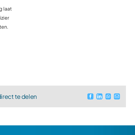
g laat
izier
ten.
direct te delen
Facebook
LinkedIn
WhatsApp
E-
mail