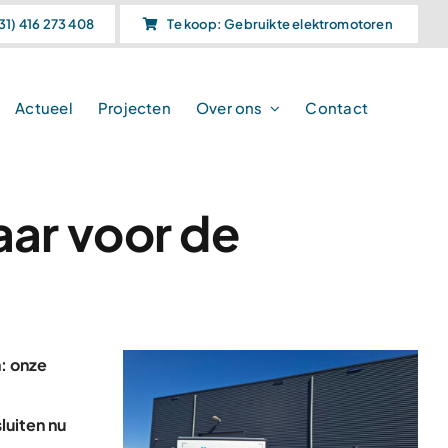
31) 416 273 408
Te koop: Gebruikte elektromotoren
Actueel
Projecten
Over ons
Contact
Vorige
Volgende
aar voor de
: onze
luiten nu