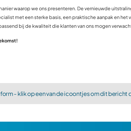
anier waarop we ons presenteren. De vernieuwde uitstralin
ecialist met een sterke basis, een praktische aanpak en het v
passend bij de kwaliteit die klanten van ons mogen verwach
toekomst!
tform - klik op een van de icoontjes om dit bericht 