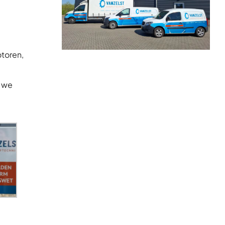
otoren,
n we