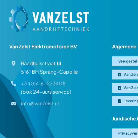
Van Zelst Elektromotoren BV
Algemene 
Veelgestel
Raadhuisstraat 14
5161 BH Sprang-Capelle
Van Zel
+31(0)416-273408
Van Zel
(ook 24-uurs service)
Leverin
info@vanzelst.nl
Juridische
Privacyver