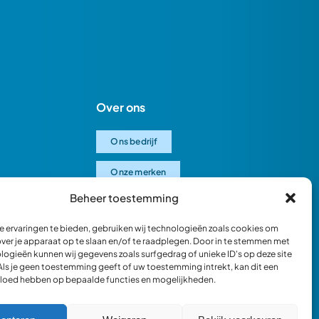
Over ons
Ons bedrijf
Onze merken
Beheer toestemming
Ons team
 ervaringen te bieden, gebruiken wij technologieën zoals cookies om
Verantwoord ondernemen
over je apparaat op te slaan en/of te raadplegen. Door in te stemmen met
logieën kunnen wij gegevens zoals surfgedrag of unieke ID's op deze site
Blik in de werkplaats
Als je geen toestemming geeft of uw toestemming intrekt, kan dit een
vloed hebben op bepaalde functies en mogelijkheden.
Webshop occasions