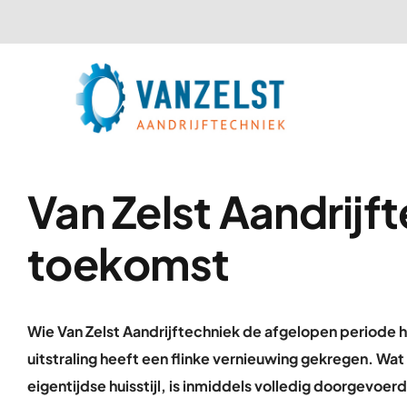
Ga
naar
inhoud
Van Zelst Aandrijf
toekomst
Wie Van Zelst Aandrijftechniek de afgelopen periode 
uitstraling heeft een flinke vernieuwing gekregen. Wa
eigentijdse huisstijl, is inmiddels volledig doorgevo