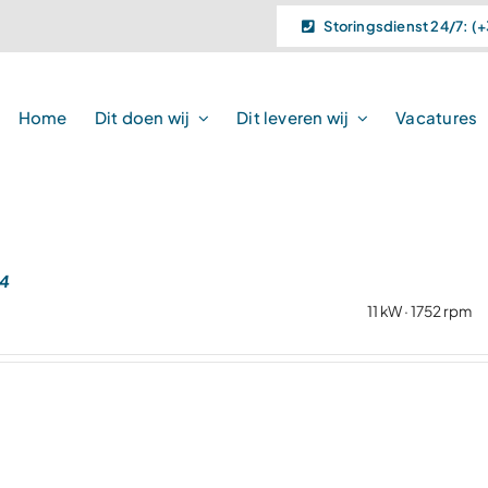
Storingsdienst 24/7: (+
Home
Dit doen wij
Dit leveren wij
Vacatures
4
11 kW · 1752 rpm