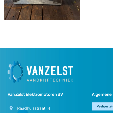
Van Zelst Elektromotoren BV
Algemene 
Veelgestel
Raadhuisstraat 14