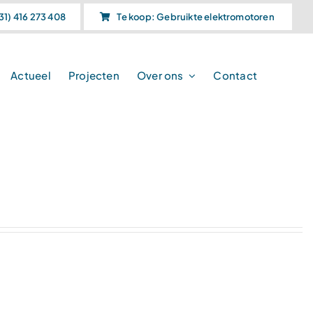
31) 416 273 408
Te koop: Gebruikte elektromotoren
Actueel
Projecten
Over ons
Contact