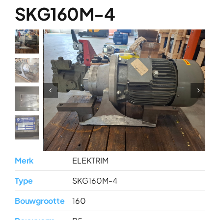
Over ons
SKG160M-4
Contact
Merk
ELEKTRIM
Type
SKG160M-4
Bouwgrootte
160