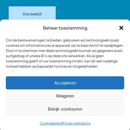
Ons bedrijf
Beheer toestemming
Onze merken
Om de beste ervaringen te bieden, gebruiken wij technologieën zoals
cookies om informatie over je apparaat op te slaan en/of te raadplegen.
Door in te stemmen met deze technologieën kunnen wij gegevens zoals
Ons team
surfgedrag of unieke ID's op deze site verwerken. Als je geen
toestemming geeft of uw toestemming intrekt, kan dit een nadelige
invloed hebben op bepaalde functies en mogelijkheden.
Verantwoord ondernemen
Accepteren
Blik in de werkplaats
Weigeren
Bekijk voorkeuren
Webshop occasions
Cookiebeleid
Privacyverklaring