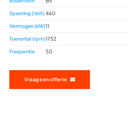
Bouwvorm
B5
Spanning (Volt)
460
Vermogen (kW)
11
Toerental (rpm)
1752
Frequentie
50
Vraag een offerte