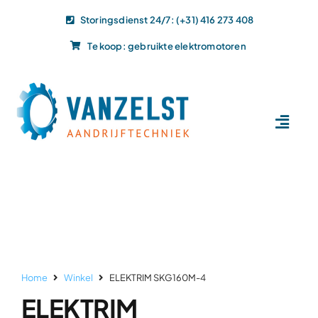
Ga
Storingsdienst 24/7: (+31) 416 273 408
naar
Te koop: gebruikte elektromotoren
inhoud
Toggl
Navig
Home
Dit doen wij
Dit leveren wij
Vacatures
Actueel
Home
Winkel
ELEKTRIM SKG160M-4
Projecten
ELEKTRIM