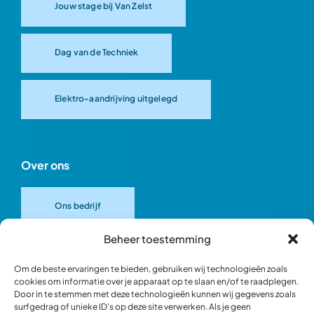
Jouw stage bij Van Zelst
Dag van de Techniek
Elektro-aandrijving uitgelegd
Over ons
Ons bedrijf
Beheer toestemming
Onze merken
Om de beste ervaringen te bieden, gebruiken wij technologieën zoals
cookies om informatie over je apparaat op te slaan en/of te raadplegen.
Door in te stemmen met deze technologieën kunnen wij gegevens zoals
Ons team
surfgedrag of unieke ID's op deze site verwerken. Als je geen