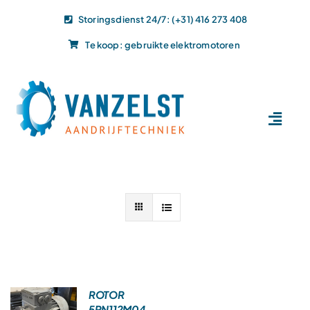
Ga
Storingsdienst 24/7: (+31) 416 273 408
naar
Te koop: gebruikte elektromotoren
inhoud
Toggl
Navig
Home
Dit doen wij
Dit leveren wij
Vacatures
Actueel
Projecten
ROTOR
5RN112M04