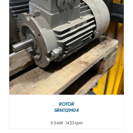
Over ons
Contact
ROTOR
5RN112M04
5.5 kW · 1433 rpm