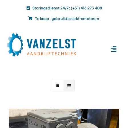
Ga
Storingsdienst 24/7: (+31) 416 273 408
naar
Te koop: gebruikte elektromotoren
inhoud
Toggl
Navig
Home
Dit doen wij
Dit leveren wij
Vacatures
Actueel
Projecten