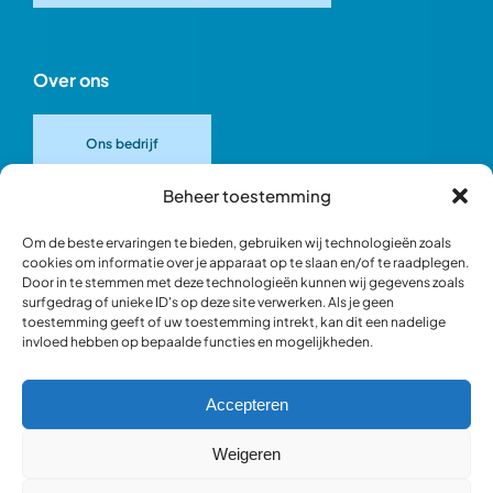
Over ons
Ons bedrijf
Beheer toestemming
Onze merken
Om de beste ervaringen te bieden, gebruiken wij technologieën zoals
cookies om informatie over je apparaat op te slaan en/of te raadplegen.
Door in te stemmen met deze technologieën kunnen wij gegevens zoals
Ons team
surfgedrag of unieke ID's op deze site verwerken. Als je geen
toestemming geeft of uw toestemming intrekt, kan dit een nadelige
invloed hebben op bepaalde functies en mogelijkheden.
Verantwoord ondernemen
Accepteren
Blik in de werkplaats
Weigeren