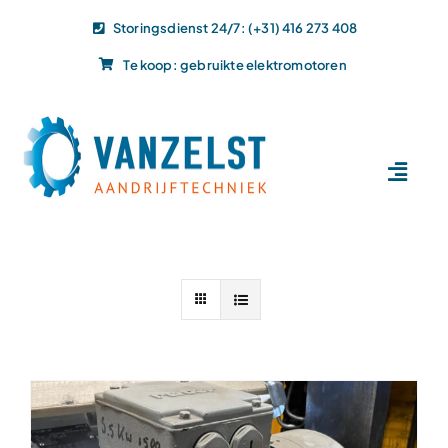
Ga
Storingsdienst 24/7: (+31) 416 273 408
naar
Te koop: gebruikte elektromotoren
inhoud
Toggl
Navig
Home
Dit doen wij
Dit leveren wij
Vacatures
Actueel
Projecten