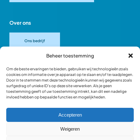
Over ons
Ons bedrijf
Beheer toestemming
Onze merken
Om de beste ervaringen te bieden, gebruiken wij technologieën zoals
cookies om informatie over je apparaat op te slaan en/of te raadplegen.
Door in te stemmen met deze technologieën kunnen wij gegevens zoals
Ons team
surfgedrag of unieke ID's op deze site verwerken. Als je geen
toestemming geeft of uw toestemming intrekt, kan dit een nadelige
invloed hebben op bepaalde functies en mogelijkheden.
Verantwoord ondernemen
Accepteren
Blik in de werkplaats
Weigeren