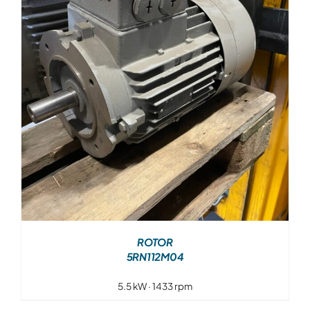
Over ons
Contact
ROTOR
5RN112M04
5.5 kW · 1433 rpm