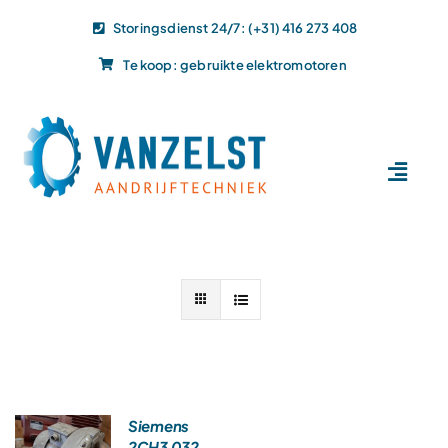
Ga
Storingsdienst 24/7: (+31) 416 273 408
naar
Te koop: gebruikte elektromotoren
inhoud
Toggl
Navig
Home
Dit doen wij
Dit leveren wij
Vacatures
Actueel
Projecten
Siemens
2CH3 032