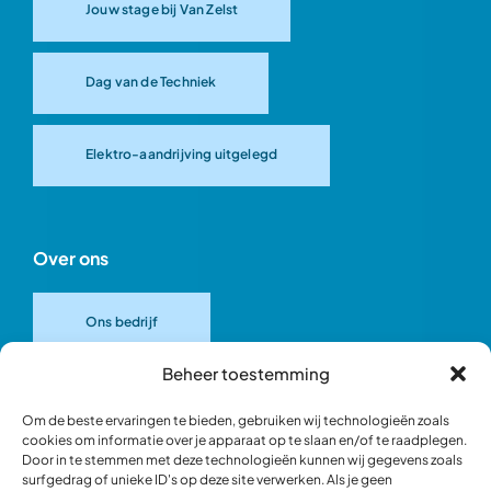
Jouw stage bij Van Zelst
Dag van de Techniek
Elektro-aandrijving uitgelegd
Over ons
Ons bedrijf
Beheer toestemming
Onze merken
Om de beste ervaringen te bieden, gebruiken wij technologieën zoals
cookies om informatie over je apparaat op te slaan en/of te raadplegen.
Door in te stemmen met deze technologieën kunnen wij gegevens zoals
Ons team
surfgedrag of unieke ID's op deze site verwerken. Als je geen