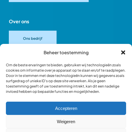
Over ons
Ons bedrijf
Beheer toestemming
Onze merken
Om de beste ervaringen te bieden, gebruiken wij technologieën zoals
cookies om informatie over je apparaat op te slaan en/of te raadplegen.
Door in te stemmen met deze technologieën kunnen wij gegevens zoals
Ons team
surfgedrag of unieke ID's op deze site verwerken. Als je geen
toestemming geeft of uw toestemming intrekt, kan dit een nadelige
invloed hebben op bepaalde functies en mogelijkheden.
Verantwoord ondernemen
Accepteren
Blik in de werkplaats
Weigeren