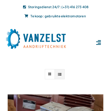
Ga
Storingsdienst 24/7: (+31) 416 273 408
naar
Te koop: gebruikte elektromotoren
inhoud
Toggl
Navig
Home
Dit doen wij
Dit leveren wij
Vacatures
Actueel
Projecten