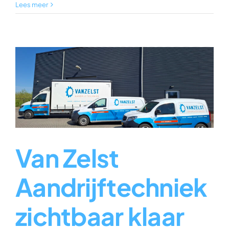
Lees meer
Van Zelst
Aandrijftechniek
zichtbaar klaar