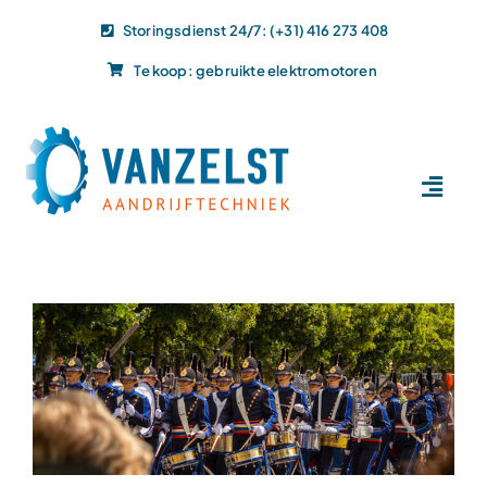
Ga
Storingsdienst 24/7: (+31) 416 273 408
naar
Te koop: gebruikte elektromotoren
inhoud
Toggl
Navig
Home
Dit doen wij
Dit leveren wij
Vacatures
Actueel
Projecten