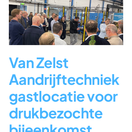
Van Zelst
Aandrijftechniek
gastlocatie voor
drukbezochte
bijeenkomst