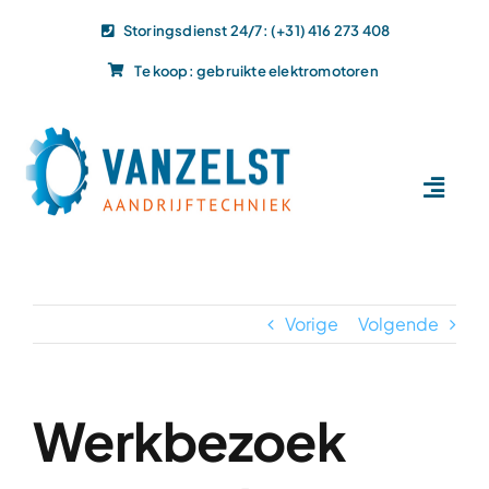
Ga
Storingsdienst 24/7: (+31) 416 273 408
naar
Te koop: gebruikte elektromotoren
inhoud
Toggl
Navig
Home
Dit doen wij
Vorige
Volgende
Dit leveren wij
Vacatures
Actueel
Werkbezoek
Projecten