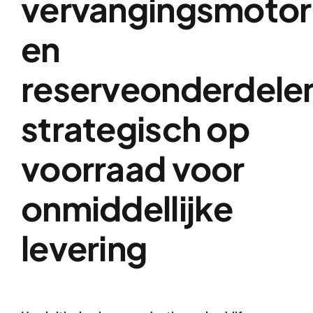
vervangingsmotor
Over ons
en
Contact
reserveonderdele
strategisch op
voorraad voor
onmiddellijke
levering