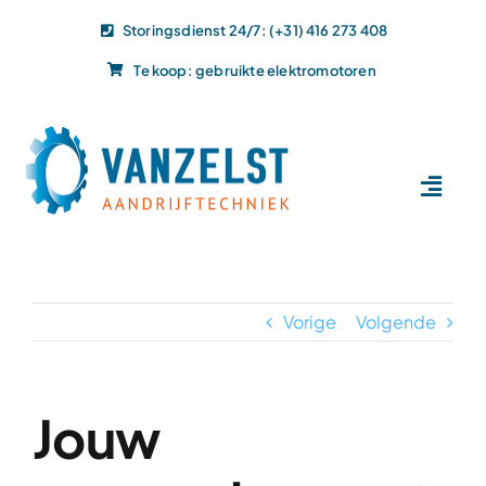
Ga
Storingsdienst 24/7: (+31) 416 273 408
naar
Te koop: gebruikte elektromotoren
inhoud
Toggl
Navig
Home
Dit doen wij
Vorige
Volgende
Dit leveren wij
Vacatures
Actueel
Jouw
Projecten