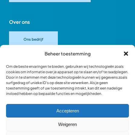
Over ons
Ons bedrijf
Beheer toestemming
Onze merken
Om de beste ervaringen te bieden, gebruiken wij technologieën zoals
cookies om informatie over je apparaat op te slaan en/of te raadplegen.
Door in te stemmen met deze technologieën kunnen wij gegevens zoals
Ons team
surfgedrag of unieke ID's op deze site verwerken. Als je geen
toestemming geeft of uw toestemming intrekt, kan dit een nadelige
invloed hebben op bepaalde functies en mogelijkheden.
Verantwoord ondernemen
Accepteren
Blik in de werkplaats
Weigeren