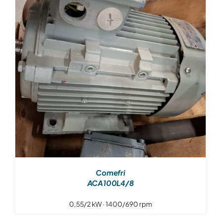
Over ons
Contact
Comefri
ACA100L4/8
0,55/2 kW · 1400/690 rpm