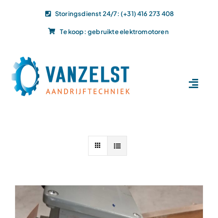
Ga
Storingsdienst 24/7: (+31) 416 273 408
naar
Te koop: gebruikte elektromotoren
inhoud
Toggl
Navig
Home
Dit doen wij
Dit leveren wij
Vacatures
Actueel
Projecten