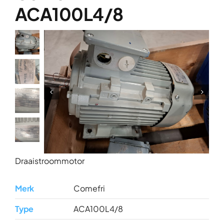
Over ons
ACA100L4/8
Contact
Draaistroommotor
Merk
Comefri
Type
ACA100L4/8