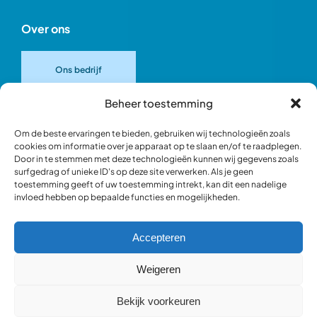
Over ons
Ons bedrijf
Beheer toestemming
Onze merken
Om de beste ervaringen te bieden, gebruiken wij technologieën zoals
cookies om informatie over je apparaat op te slaan en/of te raadplegen.
Door in te stemmen met deze technologieën kunnen wij gegevens zoals
Ons team
surfgedrag of unieke ID's op deze site verwerken. Als je geen
toestemming geeft of uw toestemming intrekt, kan dit een nadelige
invloed hebben op bepaalde functies en mogelijkheden.
Verantwoord ondernemen
Accepteren
Blik in de werkplaats
Weigeren
Bekijk voorkeuren
Webshop occasions