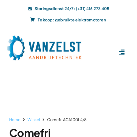
Ga
Storingsdienst 24/7: (+31) 416 273 408
naar
Te koop: gebruikte elektromotoren
inhoud
Toggl
Navig
Home
Dit doen wij
Dit leveren wij
Vacatures
Actueel
Home
Winkel
Comefri ACA100L4/8
Projecten
Comefri