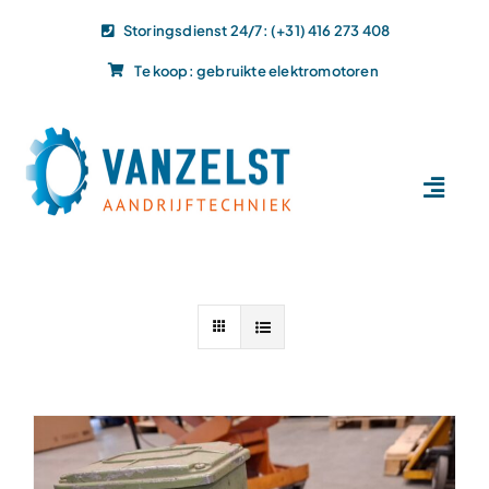
Ga
Storingsdienst 24/7: (+31) 416 273 408
naar
Te koop: gebruikte elektromotoren
inhoud
Toggl
Navig
Home
Dit doen wij
Dit leveren wij
Vacatures
Actueel
Projecten