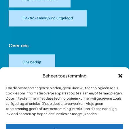
Elektro-aandrijving uitgelegd
Over ons
Ons bedrijf
Beheer toestemming
Onze merken
Om de beste ervaringen te bieden, gebruiken wij technologieën zoals
cookies om informatie over je apparaat op te slaan en/of te raadplegen.
Door in te stemmen met deze technologieën kunnen wij gegevens zoals
Ons team
surfgedrag of unieke ID's op deze site verwerken. Als je geen
toestemming geeft of uw toestemming intrekt, kan dit een nadelige
invloed hebben op bepaalde functies en mogelijkheden.
Verantwoord ondernemen