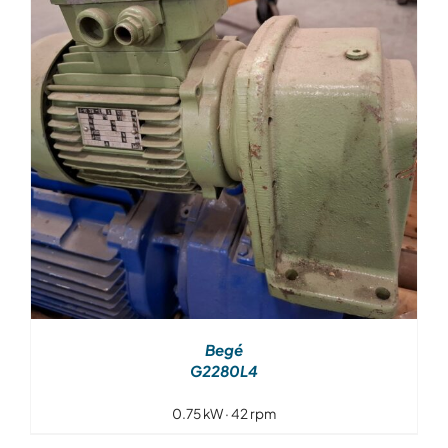
Over ons
Contact
Begé
G2280L4
0.75 kW · 42 rpm