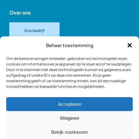
Over ons
Ons bedrijf
Beheer toestemming
Onze merken
Om de beste ervaringen te bieden, gebruiken wij technologieën zoals
cookies om informatie over je apparaat op te slaan en/of te raadplegen.
Door in te stemmen met deze technologieën kunnen wij gegevens zoals
Ons team
surfgedrag of unieke ID's op deze site verwerken. Als je geen
toestemming geeft of uw toestemming intrekt, kan dit een nadelige
invloed hebben op bepaalde functies en mogelijkheden.
Verantwoord ondernemen
Accepteren
Blik in de werkplaats
Weigeren
Bekijk voorkeuren
Webshop occasions