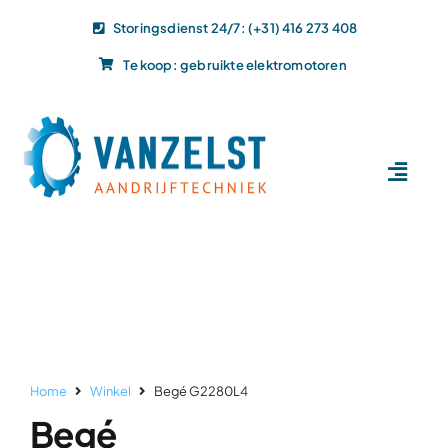
Ga
Storingsdienst 24/7: (+31) 416 273 408
naar
Te koop: gebruikte elektromotoren
inhoud
Toggl
Navig
Home
Dit doen wij
Dit leveren wij
Vacatures
Actueel
Home
Winkel
Begé G2280L4
Projecten
Begé