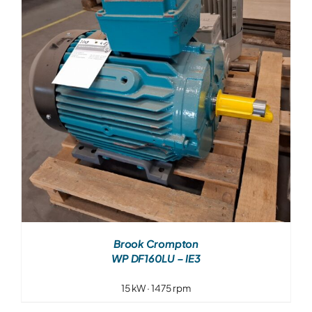
Over ons
Contact
Brook Crompton
WP DF160LU – IE3
15 kW · 1475 rpm