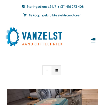
Ga
Storingsdienst 24/7: (+31) 416 273 408
naar
Te koop: gebruikte elektromotoren
inhoud
Toggl
Navig
Home
Dit doen wij
Dit leveren wij
Vacatures
Actueel
Projecten