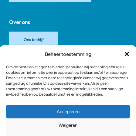
Over ons
Ons bedrijf
Beheer toestemming
Onze merken
Om de beste ervaringen te bieden, gebruiken wij technologieën zoals
cookies om informatie over je apparaat op te slaan en/of te raadplegen.
Door in te stemmen met deze technologieën kunnen wij gegevens zoals
Ons team
surfgedrag of unieke ID's op deze site verwerken. Als je geen
toestemming geeft of uw toestemming intrekt, kan dit een nadelige
invloed hebben op bepaalde functies en mogelijkheden.
Verantwoord ondernemen
Accepteren
Blik in de werkplaats
Weigeren