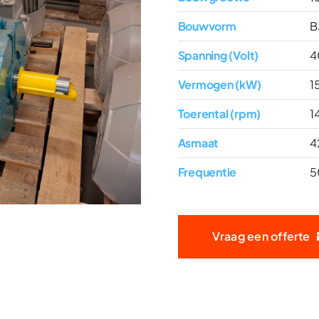
Bouwvorm
B
Spanning (Volt)
4
Vermogen (kW)
1
Toerental (rpm)
1
Asmaat
4
Frequentie
5
Vraag een offerte