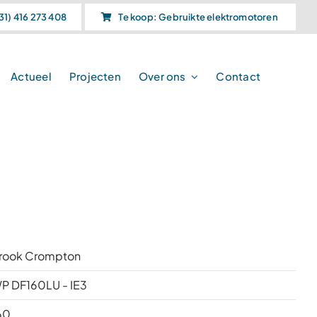
31) 416 273 408
Te koop: Gebruikte elektromotoren
Actueel
Projecten
Over ons
Contact
rook Crompton
P DF160LU - IE3
60