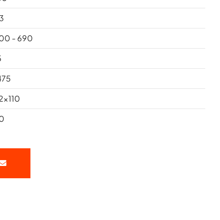
3
00 - 690
5
475
2x110
0