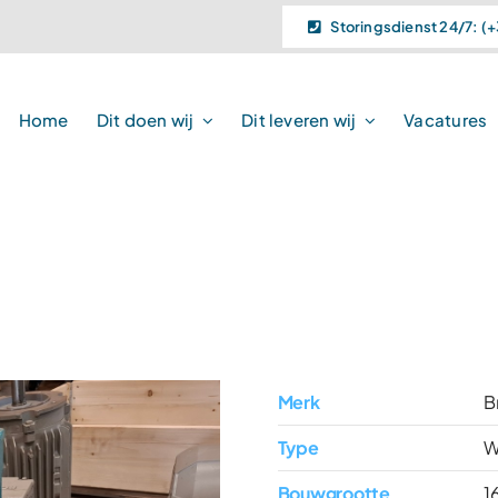
Storingsdienst 24/7: (+
Home
Dit doen wij
Dit leveren wij
Vacatures
Merk
B
Type
W
Bouwgrootte
1