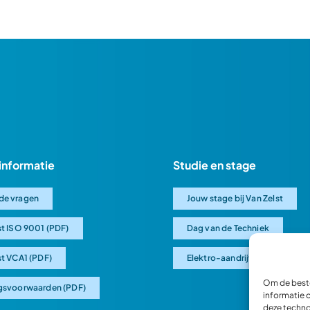
informatie
Studie en stage
de vragen
Jouw stage bij Van Zelst
st ISO 9001 (PDF)
Dag van de Techniek
st VCA1 (PDF)
Elektro-aandrijving uitgelegd
Om de beste
gsvoorwaarden (PDF)
informatie 
deze techno