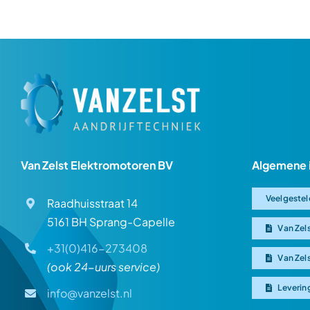
Van Zelst Elektromotoren BV
Algemene 
Veelgestel
Raadhuisstraat 14
5161 BH Sprang-Capelle
Van Zel
+31(0)416-273408
Van Zel
(ook 24-uurs service)
Leverin
info@vanzelst.nl