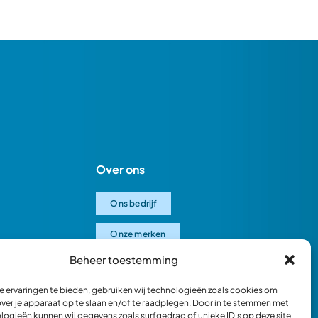
Over ons
Ons bedrijf
Onze merken
Beheer toestemming
Ons team
 ervaringen te bieden, gebruiken wij technologieën zoals cookies om
Verantwoord ondernemen
over je apparaat op te slaan en/of te raadplegen. Door in te stemmen met
logieën kunnen wij gegevens zoals surfgedrag of unieke ID's op deze site