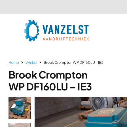
Ga
naar
inhoud
Home
Winkel
Brook Crompton WP DF160LU – IE3
Brook Crompton
WP DF160LU – IE3