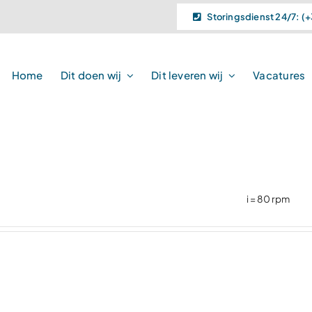
Storingsdienst 24/7: (+
Home
Dit doen wij
Dit leveren wij
Vacatures
i = 80 rpm