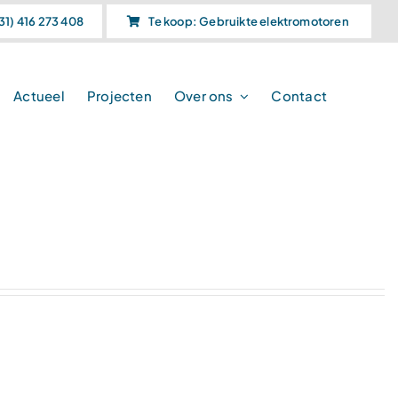
31) 416 273 408
Te koop: Gebruikte elektromotoren
Actueel
Projecten
Over ons
Contact