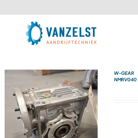
Ga
naar
inhoud
W-GEAR
NMRV040