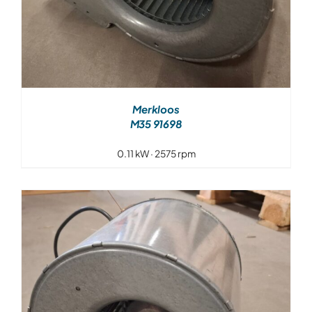
Merkloos
M35 91698
0.11 kW · 2575 rpm