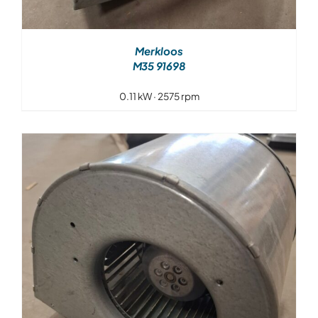
Merkloos
M35 91698
0.11 kW · 2575 rpm