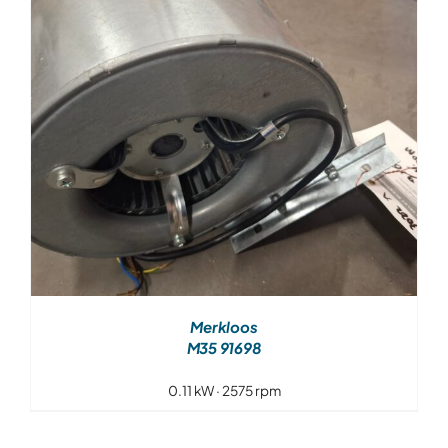
Merkloos
M35 91698
0.11 kW · 2575 rpm