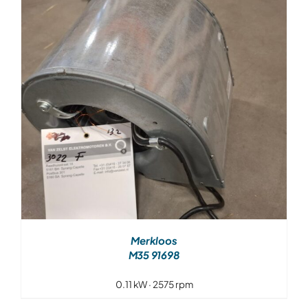
Over ons
Contact
Merkloos
M35 91698
0.11 kW · 2575 rpm