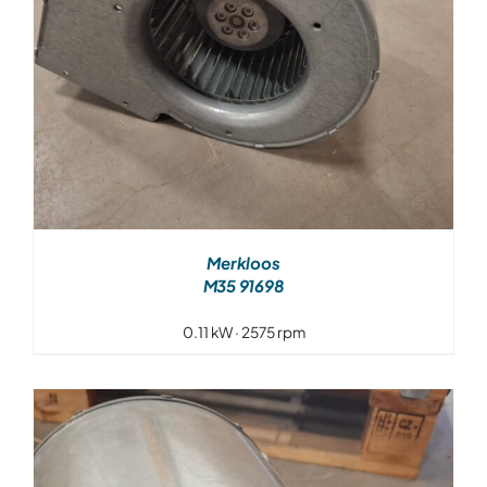
Merkloos
M35 91698
0.11 kW · 2575 rpm