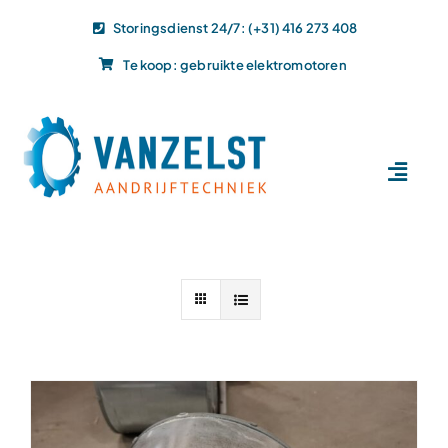
Ga
Storingsdienst 24/7: (+31) 416 273 408
naar
Te koop: gebruikte elektromotoren
inhoud
Toggl
Navig
Home
Dit doen wij
Dit leveren wij
Vacatures
Actueel
Projecten