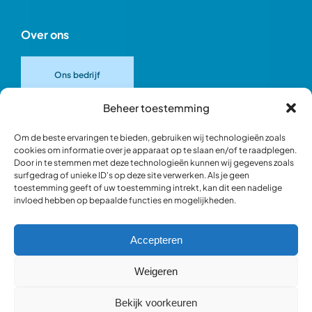
Over ons
Ons bedrijf
Beheer toestemming
Onze merken
Om de beste ervaringen te bieden, gebruiken wij technologieën zoals
cookies om informatie over je apparaat op te slaan en/of te raadplegen.
Door in te stemmen met deze technologieën kunnen wij gegevens zoals
Ons team
surfgedrag of unieke ID's op deze site verwerken. Als je geen
toestemming geeft of uw toestemming intrekt, kan dit een nadelige
invloed hebben op bepaalde functies en mogelijkheden.
Verantwoord ondernemen
Accepteren
Blik in de werkplaats
Weigeren
Bekijk voorkeuren
Webshop occasions