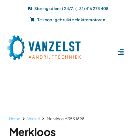
Ga
Storingsdienst 24/7: (+31) 416 273 408
naar
Te koop: gebruikte elektromotoren
inhoud
Toggl
Navig
Home
Dit doen wij
Dit leveren wij
Vacatures
Actueel
Home
Winkel
Merkloos M35 91698
Projecten
Merkloos