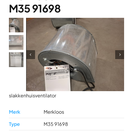
Over ons
M35 91698
Contact
slakkenhuisventilator
Merk
Merkloos
Type
M35 91698