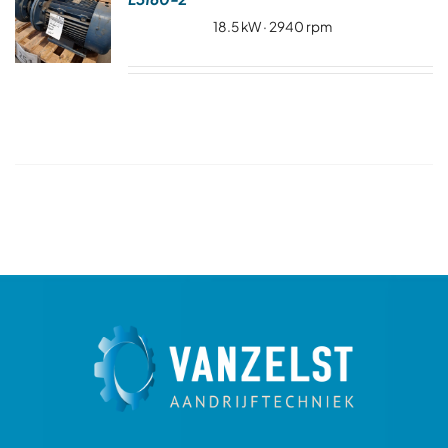
Over ons
18.5 kW · 2940 rpm
Contact