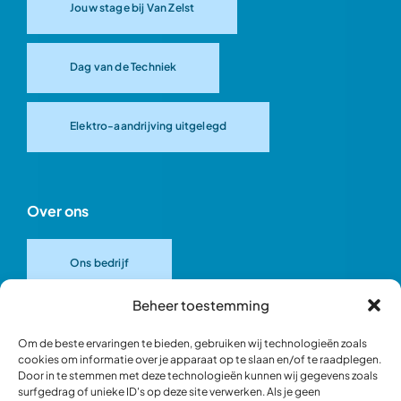
Jouw stage bij Van Zelst
Dag van de Techniek
Elektro-aandrijving uitgelegd
Over ons
Ons bedrijf
Beheer toestemming
Onze merken
Om de beste ervaringen te bieden, gebruiken wij technologieën zoals
cookies om informatie over je apparaat op te slaan en/of te raadplegen.
Door in te stemmen met deze technologieën kunnen wij gegevens zoals
Ons team
surfgedrag of unieke ID's op deze site verwerken. Als je geen