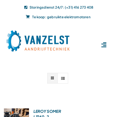
Ga
Storingsdienst 24/7: (+31) 416 273 408
naar
Te koop: gebruikte elektromotoren
inhoud
Toggl
Navig
Home
Dit doen wij
Dit leveren wij
Vacatures
Actueel
Projecten
LEROY SOMER
L3160-2