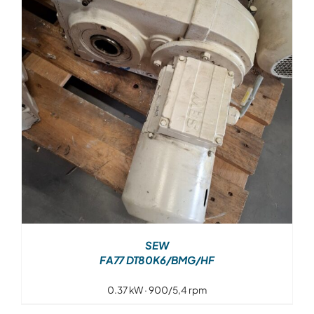
Over ons
Contact
SEW
FA77 DT80K6/BMG/HF
0.37 kW · 900/5,4 rpm