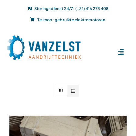
Ga
Storingsdienst 24/7: (+31) 416 273 408
naar
Te koop: gebruikte elektromotoren
inhoud
Toggl
Navig
Home
Dit doen wij
Dit leveren wij
Vacatures
Actueel
Projecten