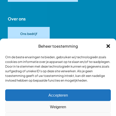
Over ons
Ons bedrijf
Beheer toestemming
Onze merken
Om de beste ervaringen te bieden, gebruiken wij technologieën zoals
cookies om informatie over je apparaat op te slaan en/of te raadplegen.
Door in te stemmen met deze technologieën kunnen wij gegevens zoals
Ons team
surfgedrag of unieke ID's op deze site verwerken. Als je geen
toestemming geeft of uw toestemming intrekt, kan dit een nadelige
invloed hebben op bepaalde functies en mogelijkheden.
Verantwoord ondernemen
Accepteren
Blik in de werkplaats
Weigeren