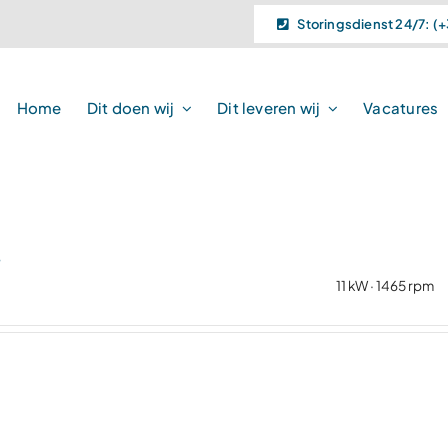
Storingsdienst 24/7: (+
Home
Dit doen wij
Dit leveren wij
Vacatures
4
11 kW · 1465 rpm