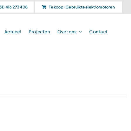
31) 416 273 408
Te koop: Gebruikte elektromotoren
Actueel
Projecten
Over ons
Contact