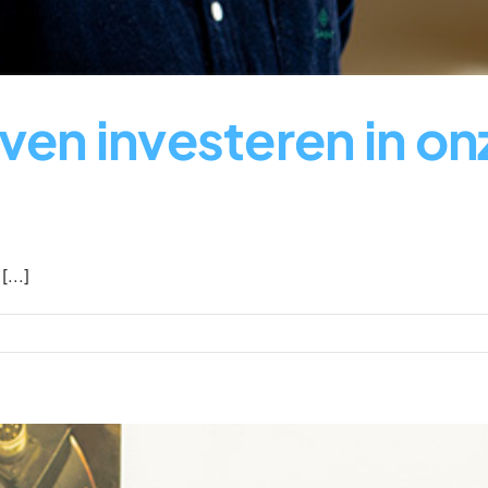
jven investeren in o
...]