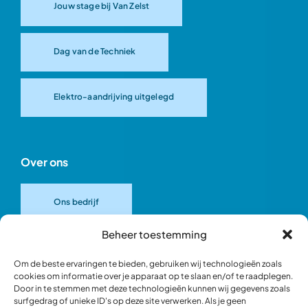
Jouw stage bij Van Zelst
Dag van de Techniek
Elektro-aandrijving uitgelegd
Over ons
Ons bedrijf
Beheer toestemming
Onze merken
Om de beste ervaringen te bieden, gebruiken wij technologieën zoals
cookies om informatie over je apparaat op te slaan en/of te raadplegen.
Door in te stemmen met deze technologieën kunnen wij gegevens zoals
Ons team
surfgedrag of unieke ID's op deze site verwerken. Als je geen