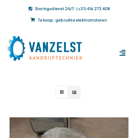
Ga
Storingsdienst 24/7: (+31) 416 273 408
naar
Te koop: gebruikte elektromotoren
inhoud
Toggl
Navig
Home
Dit doen wij
Dit leveren wij
Vacatures
Actueel
Projecten