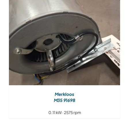
Merkloos
M35 91698
0.11 kW · 2575 rpm