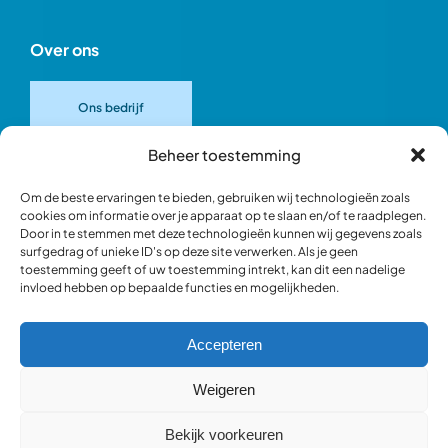
Over ons
Ons bedrijf
Beheer toestemming
Onze merken
Om de beste ervaringen te bieden, gebruiken wij technologieën zoals
cookies om informatie over je apparaat op te slaan en/of te raadplegen.
Door in te stemmen met deze technologieën kunnen wij gegevens zoals
Ons team
surfgedrag of unieke ID's op deze site verwerken. Als je geen
toestemming geeft of uw toestemming intrekt, kan dit een nadelige
invloed hebben op bepaalde functies en mogelijkheden.
Verantwoord ondernemen
Accepteren
Blik in de werkplaats
Weigeren
Bekijk voorkeuren
Webshop occasions