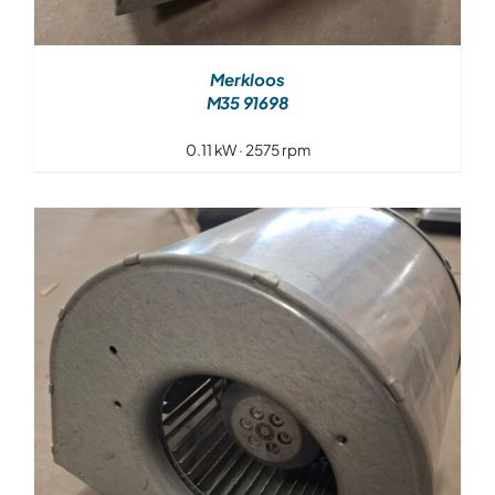
Merkloos
M35 91698
0.11 kW · 2575 rpm