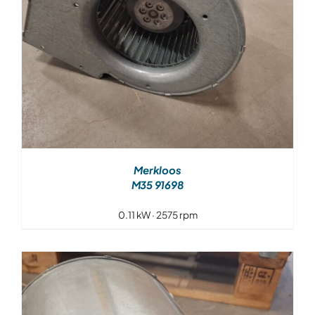
Merkloos
M35 91698
0.11 kW · 2575 rpm