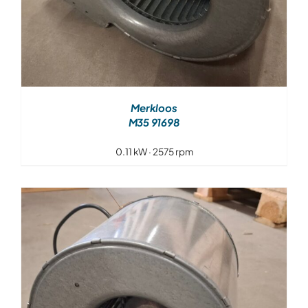
Merkloos
M35 91698
0.11 kW · 2575 rpm