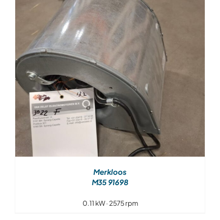
Over ons
Contact
Merkloos
M35 91698
0.11 kW · 2575 rpm