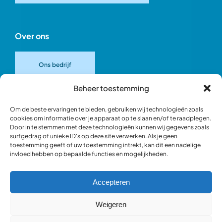
Over ons
Ons bedrijf
Beheer toestemming
Onze merken
Om de beste ervaringen te bieden, gebruiken wij technologieën zoals
cookies om informatie over je apparaat op te slaan en/of te raadplegen.
Door in te stemmen met deze technologieën kunnen wij gegevens zoals
Ons team
surfgedrag of unieke ID's op deze site verwerken. Als je geen
toestemming geeft of uw toestemming intrekt, kan dit een nadelige
invloed hebben op bepaalde functies en mogelijkheden.
Verantwoord ondernemen
Accepteren
Blik in de werkplaats
Weigeren