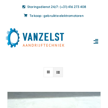
Ga
Storingsdienst 24/7: (+31) 416 273 408
naar
Te koop: gebruikte elektromotoren
inhoud
Toggl
Navig
Home
Dit doen wij
Dit leveren wij
Vacatures
Actueel
Projecten