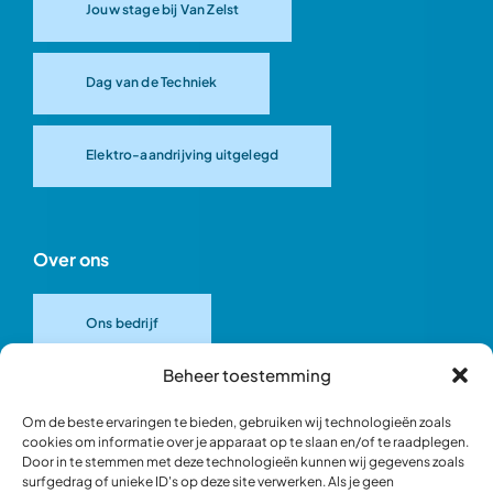
Jouw stage bij Van Zelst
Dag van de Techniek
Elektro-aandrijving uitgelegd
Over ons
Ons bedrijf
Beheer toestemming
Onze merken
Om de beste ervaringen te bieden, gebruiken wij technologieën zoals
cookies om informatie over je apparaat op te slaan en/of te raadplegen.
Door in te stemmen met deze technologieën kunnen wij gegevens zoals
Ons team
surfgedrag of unieke ID's op deze site verwerken. Als je geen