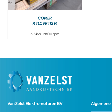
COMER
R TLCVR 112 M
6.5 kW · 2800 rpm
Van Zelst Elektromotoren BV
Algemene 