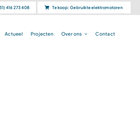
31) 416 273 408
Te koop: Gebruikte elektromotoren
Actueel
Projecten
Over ons
Contact