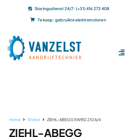
Ga
Storingsdienst 24/7: (+31) 416 273 408
naar
Te koop: gebruikte elektromotoren
inhoud
Toggl
Navig
Home
Dit doen wij
Dit leveren wij
Vacatures
Actueel
Home
Winkel
ZIEHL-ABEGG EWRG 210 A/4
Projecten
ZIEHL-ABEGG