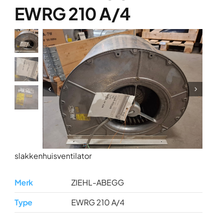
Over ons
EWRG 210 A/4
Contact
slakkenhuisventilator
Merk
ZIEHL-ABEGG
Type
EWRG 210 A/4