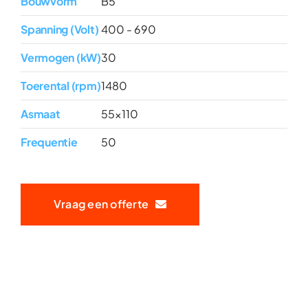
Bouwvorm
B5
Spanning (Volt)
400 - 690
Vermogen (kW)
30
Toerental (rpm)
1480
Asmaat
55x110
Frequentie
50
Vraag een offerte