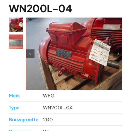
Over ons
WN200L-04
Contact
Merk
WEG
Type
WN200L-04
Bouwgrootte
200