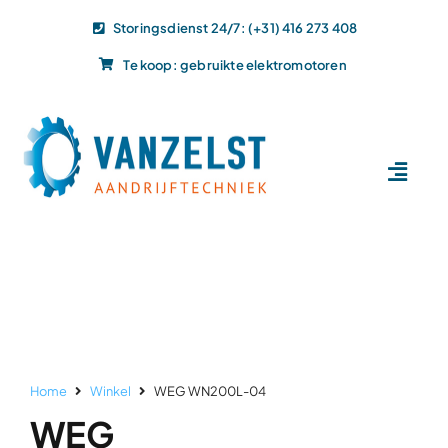
Ga
Storingsdienst 24/7: (+31) 416 273 408
naar
Te koop: gebruikte elektromotoren
inhoud
Toggl
Navig
Home
Dit doen wij
Dit leveren wij
Vacatures
Actueel
Home
Winkel
WEG WN200L-04
Projecten
WEG