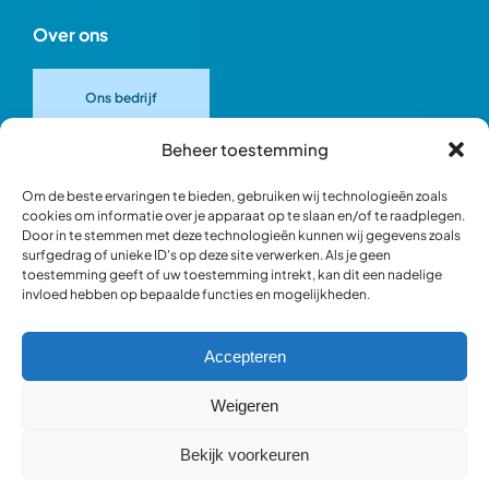
Over ons
Ons bedrijf
Beheer toestemming
Onze merken
Om de beste ervaringen te bieden, gebruiken wij technologieën zoals
cookies om informatie over je apparaat op te slaan en/of te raadplegen.
Door in te stemmen met deze technologieën kunnen wij gegevens zoals
Ons team
surfgedrag of unieke ID's op deze site verwerken. Als je geen
toestemming geeft of uw toestemming intrekt, kan dit een nadelige
invloed hebben op bepaalde functies en mogelijkheden.
Verantwoord ondernemen
Accepteren
Blik in de werkplaats
Weigeren
Bekijk voorkeuren
Webshop occasions