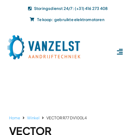
Ga
Storingsdienst 24/7: (+31) 416 273 408
naar
Te koop: gebruikte elektromotoren
inhoud
Toggl
Navig
Home
Dit doen wij
Dit leveren wij
Vacatures
Actueel
Home
Winkel
VECTOR R77 DV100L4
Projecten
VECTOR