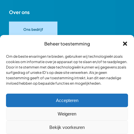
Over ons
Ons bedrijf
Beheer toestemming
Onze merken
Om de beste ervaringen te bieden, gebruiken wij technologieën zoals
cookies om informatie over je apparaat op te slaan en/of te raadplegen.
Door in te stemmen met deze technologieën kunnen wij gegevens zoals
Ons team
surfgedrag of unieke ID's op deze site verwerken. Als je geen
toestemming geeft of uw toestemming intrekt, kan dit een nadelige
invloed hebben op bepaalde functies en mogelijkheden.
Verantwoord ondernemen
Accepteren
Blik in de werkplaats
Weigeren
Bekijk voorkeuren
Webshop occasions