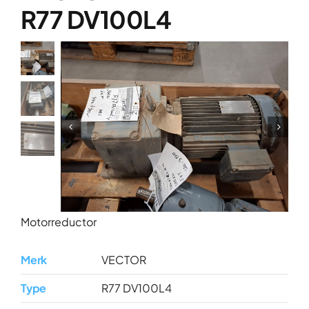
Over ons
R77 DV100L4
Contact
Motorreductor
Merk
VECTOR
Type
R77 DV100L4