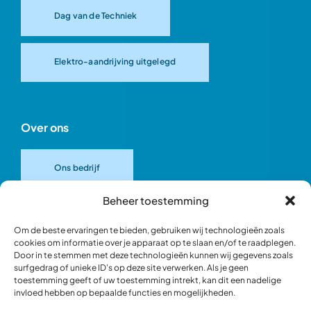
Dag van de Techniek
Elektro-aandrijving uitgelegd
Over ons
Ons bedrijf
Beheer toestemming
Onze merken
Om de beste ervaringen te bieden, gebruiken wij technologieën zoals
cookies om informatie over je apparaat op te slaan en/of te raadplegen.
Door in te stemmen met deze technologieën kunnen wij gegevens zoals
Ons team
surfgedrag of unieke ID's op deze site verwerken. Als je geen
toestemming geeft of uw toestemming intrekt, kan dit een nadelige
invloed hebben op bepaalde functies en mogelijkheden.
Verantwoord ondernemen