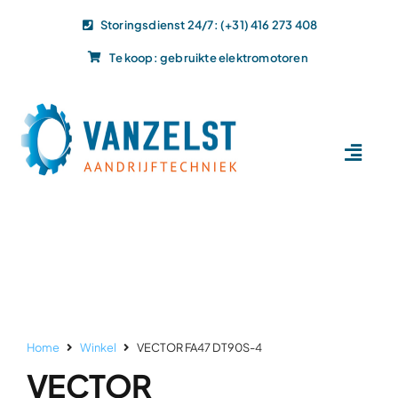
Ga
Storingsdienst 24/7: (+31) 416 273 408
naar
Te koop: gebruikte elektromotoren
inhoud
Toggl
Navig
Home
Dit doen wij
Dit leveren wij
Vacatures
Actueel
Home
Winkel
VECTOR FA47 DT90S-4
Projecten
VECTOR