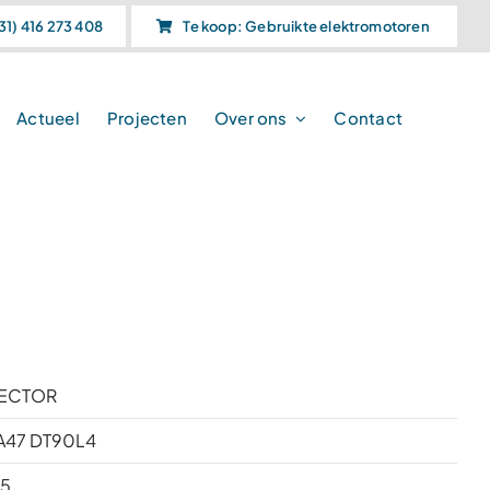
31) 416 273 408
Te koop: Gebruikte elektromotoren
Actueel
Projecten
Over ons
Contact
ECTOR
A47 DT90L4
5