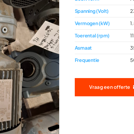
Spanning (Volt)
2
Vermogen (kW)
1
Toerental (rpm)
11
Asmaat
3
Frequentie
5
Vraag een offerte