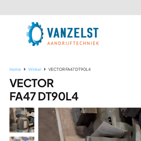
Ga
naar
inhoud
Home
Winkel
VECTOR FA47 DT90L4
VECTOR
FA47 DT90L4