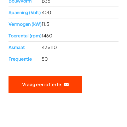
Bouwvorm
B35
Spanning (Volt)
400
Vermogen (kW)
11.5
Toerental (rpm)
1460
Asmaat
42x110
Frequentie
50
Vraag een offerte