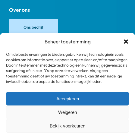
Over ons
Ons bedrijf
Beheer toestemming
Onze merken
Om de beste ervaringen te bieden, gebruiken wij technologieën zoals
cookies om informatie over je apparaat op te slaan en/of te raadplegen.
Door in te stemmen met deze technologieën kunnen wij gegevens zoals
Ons team
surfgedrag of unieke ID's op deze site verwerken. Als je geen
toestemming geeft of uw toestemming intrekt, kan dit een nadelige
invloed hebben op bepaalde functies en mogelijkheden.
Verantwoord ondernemen
Accepteren
Blik in de werkplaats
Weigeren
Bekijk voorkeuren
Webshop occasions