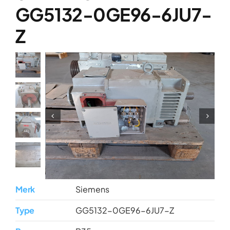
Over ons
GG5132-0GE96-6JU7-
Contact
Z
Merk
Siemens
Type
GG5132-0GE96-6JU7-Z