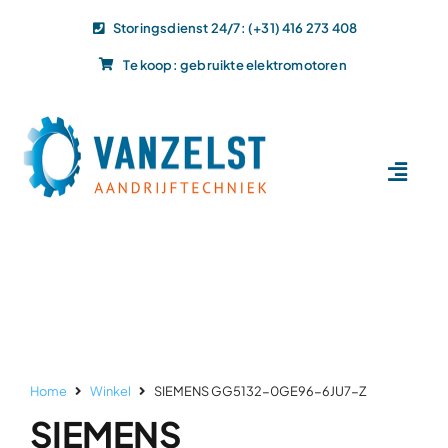
Ga
Storingsdienst 24/7: (+31) 416 273 408
naar
Te koop: gebruikte elektromotoren
inhoud
Toggl
Navig
Home
Dit doen wij
Dit leveren wij
Vacatures
Actueel
Home
Winkel
SIEMENS GG5132-0GE96-6JU7-Z
Projecten
SIEMENS