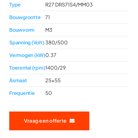
Type
R27 DRS71S4/MM03
Bouwgrootte
71
Bouwvorm
M3
Spanning (Volt)
380/500
Vermogen (kW)
0.37
Toerental (rpm)
1400/29
Asmaat
25x55
Frequentie
50
Vraag een offerte