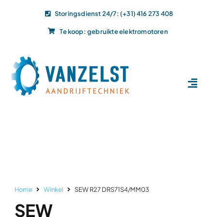
Ga
Storingsdienst 24/7: (+31) 416 273 408
naar
Te koop: gebruikte elektromotoren
inhoud
Toggl
Navig
Home
Dit doen wij
Dit leveren wij
Vacatures
Actueel
Home
Winkel
SEW R27 DRS71S4/MM03
Projecten
SEW