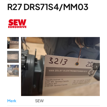
Over ons
R27 DRS71S4/MM03
Contact
Merk
SEW