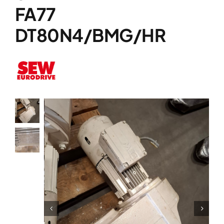
Over ons
FA77
Contact
DT80N4/BMG/HR