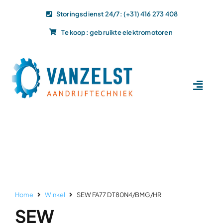
Ga
Storingsdienst 24/7: (+31) 416 273 408
naar
Te koop: gebruikte elektromotoren
inhoud
Toggl
Navig
Home
Dit doen wij
Dit leveren wij
Vacatures
Actueel
Home
Winkel
SEW FA77 DT80N4/BMG/HR
Projecten
SEW