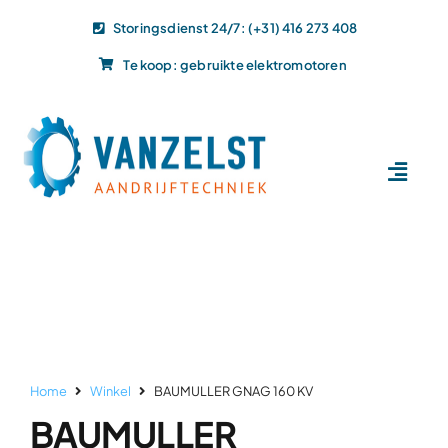
Ga
Storingsdienst 24/7: (+31) 416 273 408
naar
Te koop: gebruikte elektromotoren
inhoud
Toggl
Navig
Home
Dit doen wij
Dit leveren wij
Vacatures
Actueel
Home
Winkel
BAUMULLER GNAG 160 KV
Projecten
BAUMULLER