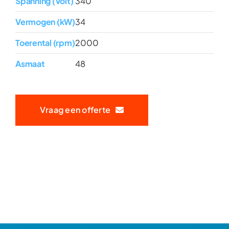
Spanning (Volt)
340
Vermogen (kW)
34
Toerental (rpm)
2000
Asmaat
48
Vraag een offerte