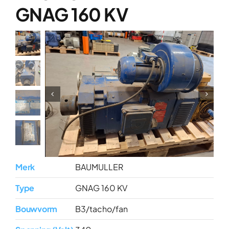
Over ons
GNAG 160 KV
Contact
Merk
BAUMULLER
Type
GNAG 160 KV
Bouwvorm
B3/tacho/fan