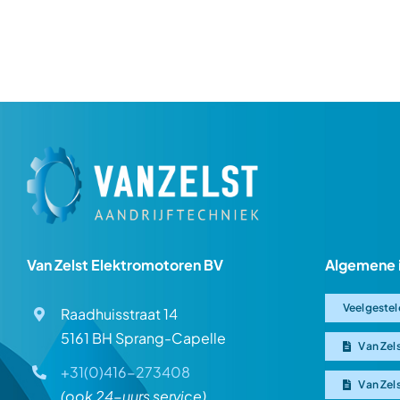
Van Zelst Elektromotoren BV
Algemene 
Veelgestel
Raadhuisstraat 14
5161 BH Sprang-Capelle
Van Zel
+31(0)416-273408
Van Zel
(ook 24-uurs service)