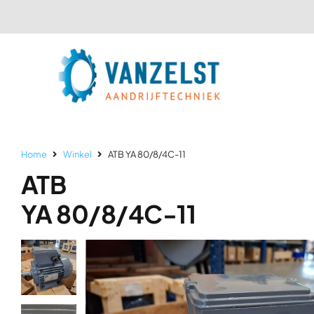
Ga
naar
inhoud
Home
Winkel
ATB YA 80/8/4C-11
ATB
YA 80/8/4C-11