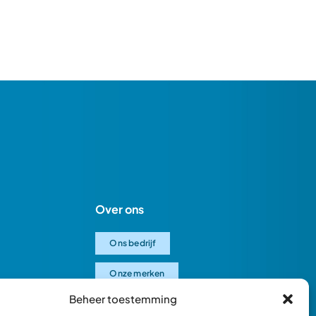
Over ons
Ons bedrijf
Onze merken
Beheer toestemming
Ons team