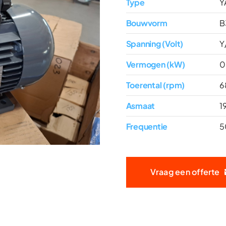
Type
Y
Bouwvorm
B
Spanning (Volt)
Y
Vermogen (kW)
0
Toerental (rpm)
6
Asmaat
1
Frequentie
5
Vraag een offerte