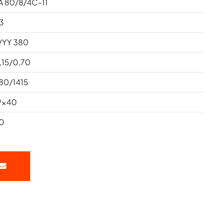
A 80/8/4C-11
3
/YY 380
,15/0,70
80/1415
9x40
0