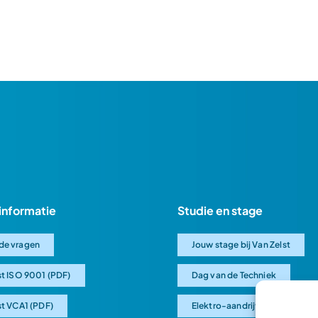
informatie
Studie en stage
de vragen
Jouw stage bij Van Zelst
st ISO 9001 (PDF)
Dag van de Techniek
st VCA1 (PDF)
Elektro-aandrijving uitgelegd