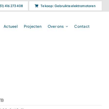
31) 416 273 408
Te koop: Gebruikte elektromotoren
Actueel
Projecten
Over ons
Contact
TB