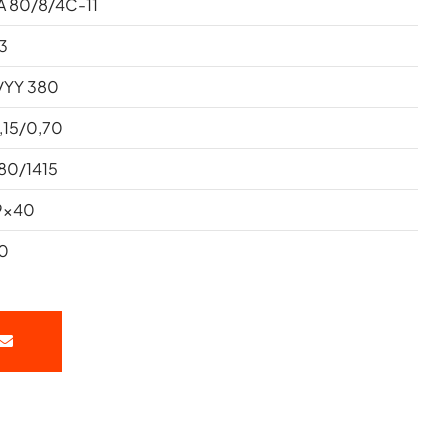
A 80/8/4C-11
3
/YY 380
,15/0,70
80/1415
9x40
0