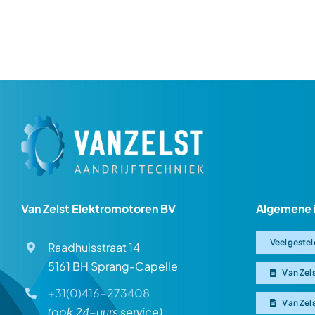
Van Zelst Elektromotoren BV
Algemene 
Veelgestel
Raadhuisstraat 14
5161 BH Sprang-Capelle
Van Zel
+31(0)416-273408
Van Zel
(ook 24-uurs service)