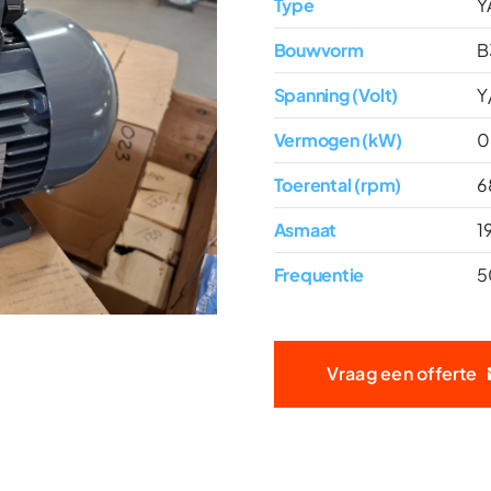
Type
Y
Bouwvorm
B
Spanning (Volt)
Y
Vermogen (kW)
0
Toerental (rpm)
6
Asmaat
1
Frequentie
5
Vraag een offerte