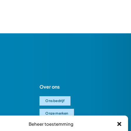
Over ons
Ons bedrijf
Onze merken
Beheer toestemming
Ons team