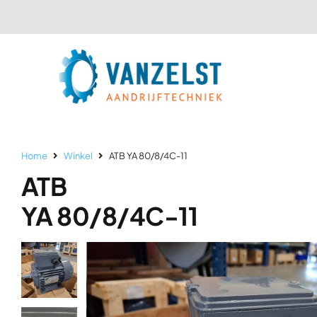
Ga
naar
inhoud
Home
Winkel
ATB YA 80/8/4C-11
ATB
YA 80/8/4C-11