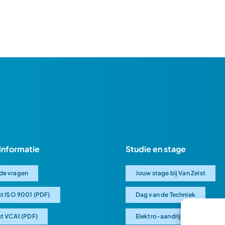
informatie
Studie en stage
de vragen
Jouw stage bij Van Zelst
st ISO 9001 (PDF)
Dag van de Techniek
st VCA1 (PDF)
Elektro-aandrijving uitgelegd