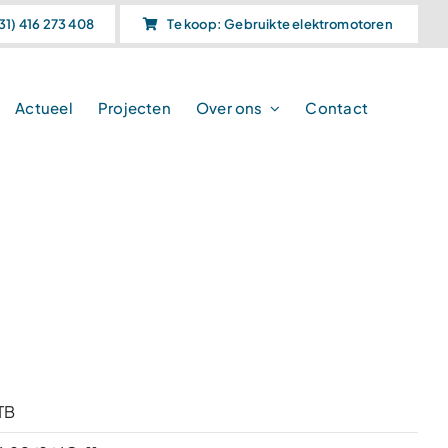
31) 416 273 408
Te koop: Gebruikte elektromotoren
Actueel
Projecten
Over ons
Contact
TB