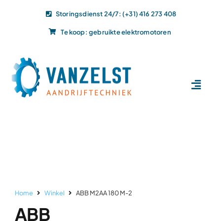
Ga
Storingsdienst 24/7: (+31) 416 273 408
naar
Te koop: gebruikte elektromotoren
inhoud
Toggl
Navig
Home
Dit doen wij
Dit leveren wij
Vacatures
Actueel
Home
Winkel
ABB M2AA 180 M-2
Projecten
ABB