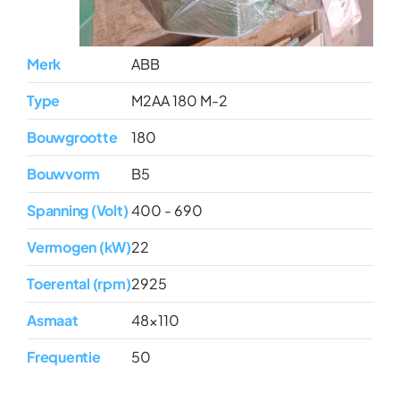
Merk
ABB
Type
M2AA 180 M-2
Bouwgrootte
180
Bouwvorm
B5
Spanning (Volt)
400 - 690
Vermogen (kW)
22
Toerental (rpm)
2925
Asmaat
48x110
Frequentie
50