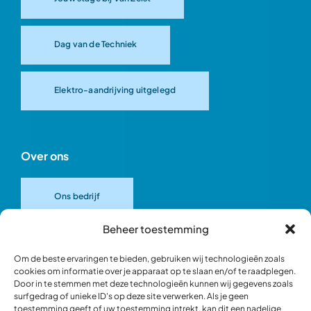
Dag van de Techniek
Elektro-aandrijving uitgelegd
Over ons
Ons bedrijf
Beheer toestemming
Onze merken
Om de beste ervaringen te bieden, gebruiken wij technologieën zoals
cookies om informatie over je apparaat op te slaan en/of te raadplegen.
Door in te stemmen met deze technologieën kunnen wij gegevens zoals
Ons team
surfgedrag of unieke ID's op deze site verwerken. Als je geen
toestemming geeft of uw toestemming intrekt, kan dit een nadelige