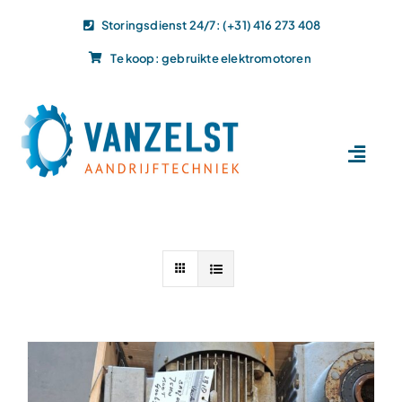
Ga
Storingsdienst 24/7: (+31) 416 273 408
naar
Te koop: gebruikte elektromotoren
inhoud
Toggl
Navig
Home
Dit doen wij
Dit leveren wij
Vacatures
Actueel
Projecten