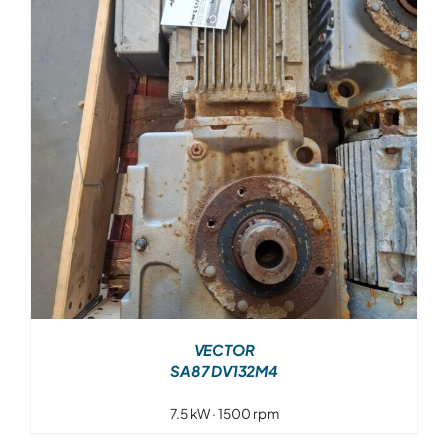
Over ons
Contact
VECTOR
SA87 DV132M4
7.5 kW · 1500 rpm