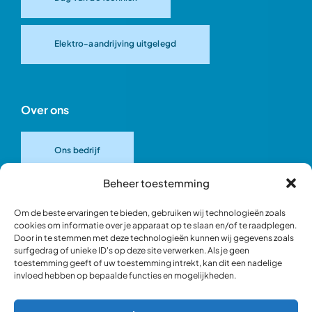
Elektro-aandrijving uitgelegd
Over ons
Ons bedrijf
Beheer toestemming
Onze merken
Om de beste ervaringen te bieden, gebruiken wij technologieën zoals
cookies om informatie over je apparaat op te slaan en/of te raadplegen.
Door in te stemmen met deze technologieën kunnen wij gegevens zoals
Ons team
surfgedrag of unieke ID's op deze site verwerken. Als je geen
toestemming geeft of uw toestemming intrekt, kan dit een nadelige
invloed hebben op bepaalde functies en mogelijkheden.
Verantwoord ondernemen