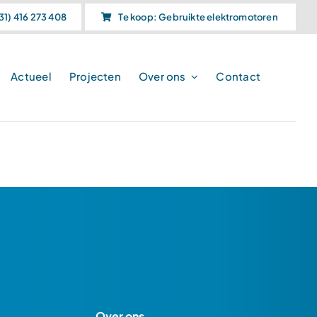
31) 416 273 408
Te koop: Gebruikte elektromotoren
Actueel
Projecten
Over ons
Contact
Over ons