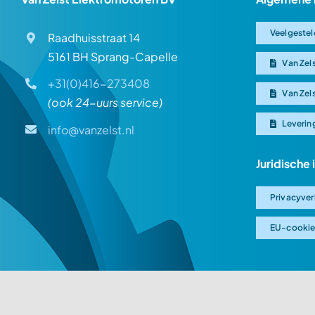
Veelgestel
Raadhuisstraat 14
5161 BH Sprang-Capelle
Van Zel
+31(0)416-273408
Van Zel
(ook 24-uurs service)
Leverin
info@vanzelst.nl
Juridische
Privacyver
EU-cookie