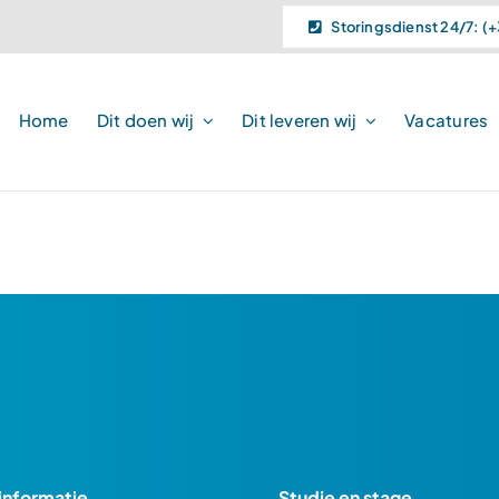
Storingsdienst 24/7: (+
Home
Dit doen wij
Dit leveren wij
Vacatures
voldoen.
informatie
Studie en stage