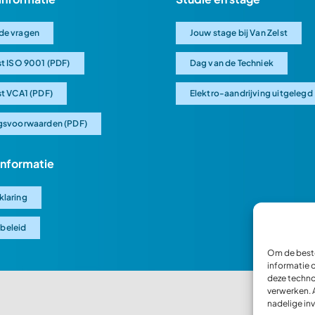
de vragen
Jouw stage bij Van Zelst
st ISO 9001 (PDF)
Dag van de Techniek
st VCA1 (PDF)
Elektro-aandrijving uitgelegd
gsvoorwaarden (PDF)
 informatie
klaring
beleid
Om de beste
informatie 
deze techno
verwerken. 
nadelige in