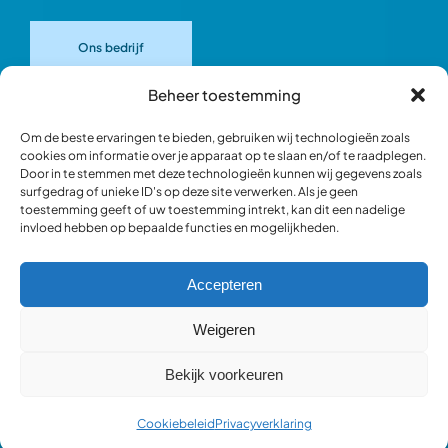
Ons bedrijf
Beheer toestemming
Onze merken
Om de beste ervaringen te bieden, gebruiken wij technologieën zoals
cookies om informatie over je apparaat op te slaan en/of te raadplegen.
Door in te stemmen met deze technologieën kunnen wij gegevens zoals
Ons team
surfgedrag of unieke ID's op deze site verwerken. Als je geen
toestemming geeft of uw toestemming intrekt, kan dit een nadelige
invloed hebben op bepaalde functies en mogelijkheden.
Verantwoord ondernemen
Accepteren
Blik in de werkplaats
Weigeren
Bekijk voorkeuren
Webshop occasions
Cookiebeleid
Privacyverklaring