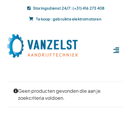
Ga
Storingsdienst 24/7: (+31) 416 273 408
naar
Te koop: gebruikte elektromotoren
inhoud
Toggl
Navig
Home
Dit doen wij
Dit leveren wij
Geen producten gevonden die aan je
zoekcriteria voldoen.
Vacatures
Actueel
Projecten